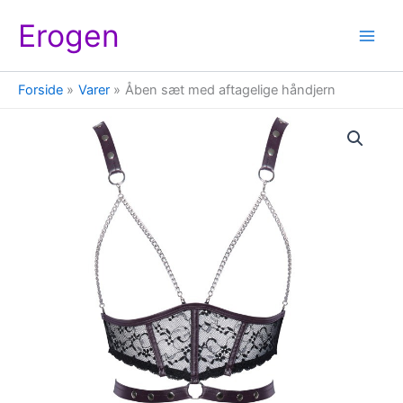
Gå
Erogen
til
indholdet
Forside
Varer
Åben sæt med aftagelige håndjern