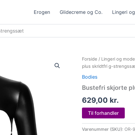
Erogen
Glidecreme og Co.
Lingeri o
-strengssæt
Forside
/
Lingeri og mode
plus skridtfri g-strengss
Bodies
Bustefri skjorte p
629,00
kr.
Til forhandler
Varenummer (SKU):
OR-