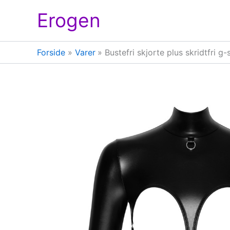
Gå
Erogen
til
indholdet
Forside
Varer
Bustefri skjorte plus skridtfri g