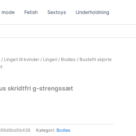
g mode
Fetish
Sextoys
Underholdning
/
Lingeri til kvinder
/
Lingeri
/
Bodies
/ Bustefri skjorte
æt
lus skridtfri g-strengssæt
969d6bd0b438
Kategori:
Bodies