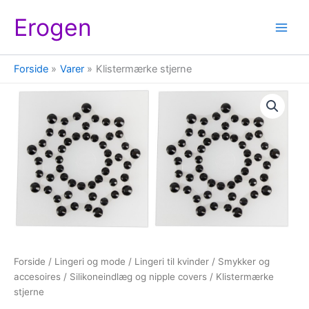
Gå
Erogen
til
indholdet
Forside
Varer
Klistermærke stjerne
Forside
/
Lingeri og mode
/
Lingeri til kvinder
/
Smykker og
accesoires
/
Silikoneindlæg og nipple covers
/ Klistermærke
stjerne