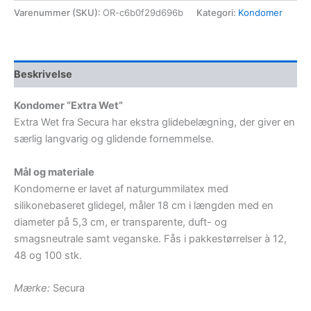
Varenummer (SKU):
OR-c6b0f29d696b
Kategori:
Kondomer
Beskrivelse
Kondomer “Extra Wet”
Extra Wet fra Secura har ekstra glidebelægning, der giver en
særlig langvarig og glidende fornemmelse.
Mål og materiale
Kondomerne er lavet af naturgummilatex med
silikonebaseret glidegel, måler 18 cm i længden med en
diameter på 5,3 cm, er transparente, duft- og
smagsneutrale samt veganske. Fås i pakkestørrelser à 12,
48 og 100 stk.
Mærke:
Secura