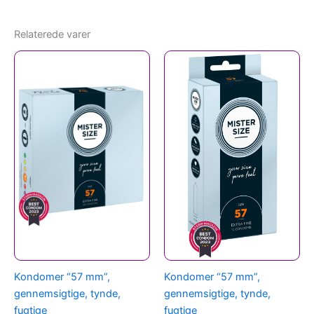
Relaterede varer
Kondomer “57 mm”,
Kondomer “57 mm”,
gennemsigtige, tynde,
gennemsigtige, tynde,
fugtige
fugtige