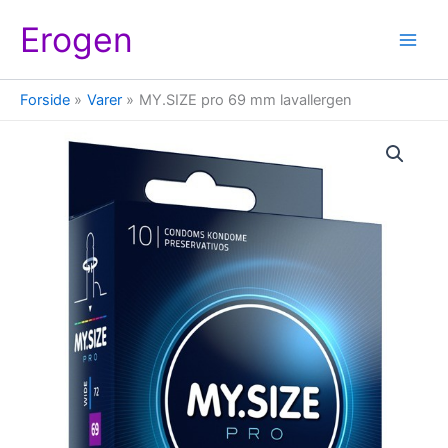
Gå
Erogen
til
indholdet
Forside
Varer
MY.SIZE pro 69 mm lavallergen