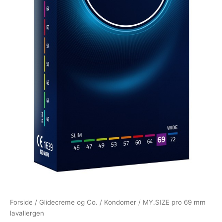
Forside
/
Glidecreme og Co.
/
Kondomer
/ MY.SIZE pro 69 mm
lavallergen